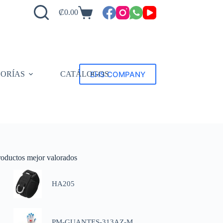
₡
0.00
EHS COMPANY
ORÍAS
CATÁLOGOS
roductos mejor valorados
HA205
PM-GUANTES-313AZ-M