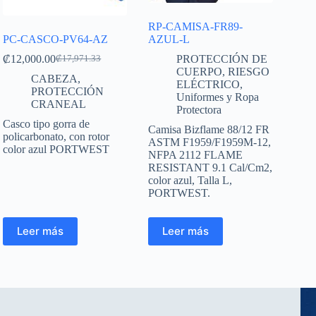
RP-CAMISA-FR89-
PC-CASCO-PV64-AZ
AZUL-L
₡
12,000.00
PROTECCIÓN DE
₡
17,971.33
CUERPO
,
RIESGO
CABEZA
,
ELÉCTRICO
,
PROTECCIÓN
Uniformes y Ropa
CRANEAL
Protectora
Casco tipo gorra de
Camisa Bizflame 88/12 FR
policarbonato, con rotor
ASTM F1959/F1959M-12,
color azul PORTWEST
NFPA 2112 FLAME
RESISTANT 9.1 Cal/Cm2,
color azul, Talla L,
PORTWEST.
Leer más
Leer más