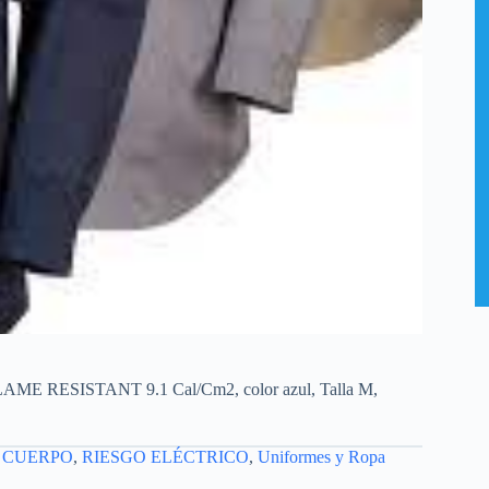
AME RESISTANT 9.1 Cal/Cm2, color azul, Talla M,
 CUERPO
,
RIESGO ELÉCTRICO
,
Uniformes y Ropa