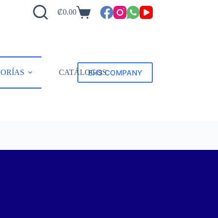
₡
0.00
EHS COMPANY
ORÍAS
CATÁLOGOS