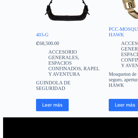
PCC-MOSQU
403-G
HAWK
₡
68,500.00
ACCES
GENER
ACCESORIO
ESPAC
GENERALES
,
CONFI
ESPACIOS
Y AVE
CONFINADOS
,
RAPEL
Y AVENTURA
Mosqueton de 
seguro, apertu
GUINDOLA DE
HAWK
SEGURIDAD
Leer más
Leer más