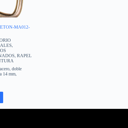
ETON-MA012-
ORIO
ALES
,
IOS
NADOS
,
RAPEL
NTURA
acero, doble
ra 14 mm,