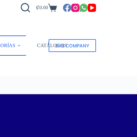
₡
0.00
EHS COMPANY
ORÍAS
CATÁLOGOS