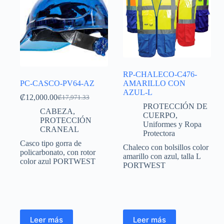
RP-CHALECO-C476-
PC-CASCO-PV64-AZ
AMARILLO CON
AZUL-L
₡
12,000.00
₡
17,971.33
PROTECCIÓN DE
CABEZA
,
CUERPO
,
PROTECCIÓN
Uniformes y Ropa
CRANEAL
Protectora
Casco tipo gorra de
Chaleco con bolsillos color
policarbonato, con rotor
amarillo con azul, talla L
color azul PORTWEST
PORTWEST
Leer más
Leer más