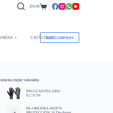
₡
0.00
EHS COMPANY
ORÍAS
CATÁLOGOS
roductos mejor valorados
PM-GUANTES-AP62
₡
2,755.00
PA-OREJERA-902876
PROTECCIÓN 20 Decibeles