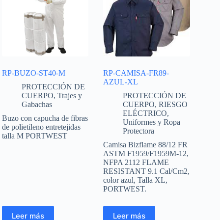
RP-BUZO-ST40-M
RP-CAMISA-FR89-
AZUL-XL
PROTECCIÓN DE
CUERPO
,
Trajes y
PROTECCIÓN DE
Gabachas
CUERPO
,
RIESGO
ELÉCTRICO
,
Buzo con capucha de fibras
Uniformes y Ropa
de polietileno entretejidas
Protectora
talla M PORTWEST
Camisa Bizflame 88/12 FR
ASTM F1959/F1959M-12,
NFPA 2112 FLAME
RESISTANT 9.1 Cal/Cm2,
color azul, Talla XL,
PORTWEST.
Leer más
Leer más