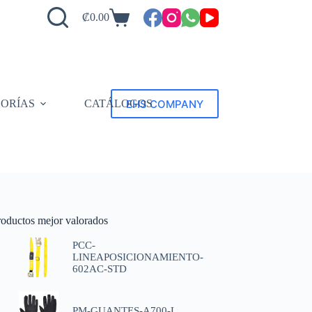
₡
0.00
EHS COMPANY
ORÍAS
CATÁLOGOS
roductos mejor valorados
PCC-
LINEAPOSICIONAMIENTO-
602AC-STD
PM-GUANTES-A700-L