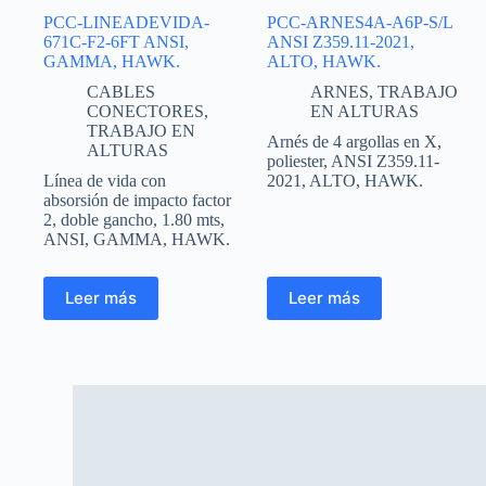
PCC-LINEADEVIDA-
PCC-ARNES4A-A6P-S/L
671C-F2-6FT ANSI,
ANSI Z359.11-2021,
GAMMA, HAWK.
ALTO, HAWK.
CABLES
ARNES
,
TRABAJO
CONECTORES
,
EN ALTURAS
TRABAJO EN
Arnés de 4 argollas en X,
ALTURAS
poliester, ANSI Z359.11-
Línea de vida con
2021, ALTO, HAWK.
absorsión de impacto factor
2, doble gancho, 1.80 mts,
ANSI, GAMMA, HAWK.
Leer más
Leer más