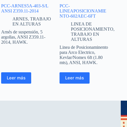
PCC-ARNES5A-403-S/L
PCC-
ANSI Z359.11-2014
LINEAPOSICIONAMIE
NTO-602AEC-6FT
ARNES
,
TRABAJO
EN ALTURAS
LINEA DE
POSICIONAMIENTO
,
Arnés de suspensión, 5
TRABAJO EN
argollas, ANSI Z359.11-
ALTURAS
2014, HAWK.
Linea de Posicionaminento
para Arco Electrico,
Kevlar/Nomex 6ft (1.80
mts), ANSI, HAWK.
Leer más
Leer más