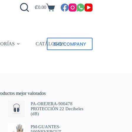
₡
0.00
EHS COMPANY
ORÍAS
CATÁLOGOS
roductos mejor valorados
PA-OREJERA-900478
PROTECCIÓN 22 Decibeles
(dB)
PM-GUANTES-
500NEVERCUT