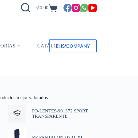
₡
0.00
EHS COMPANY
ORÍAS
CATÁLOGOS
roductos mejor valorados
PO-LENTES-901372 SPORT
TRANSPARENTE
RP-PANTALON-BZ31-XL