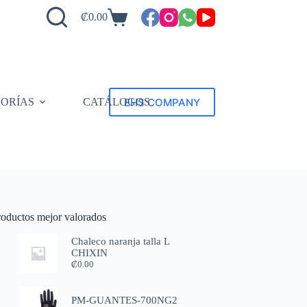
₡
0.00
EHS COMPANY
ORÍAS
CATÁLOGOS
roductos mejor valorados
Chaleco naranja talla L
CHIXIN
₡
0.00
PM-GUANTES-700NG2